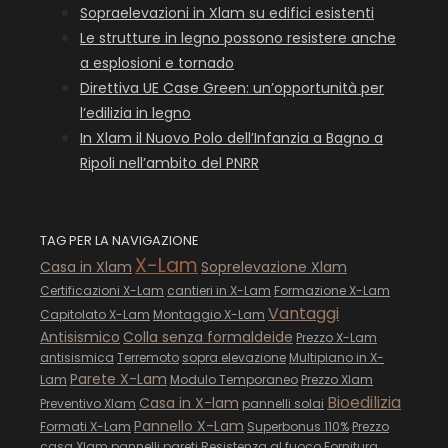
Sopraelevazioni in Xlam su edifici esistenti
Le strutture in legno possono resistere anche
a esplosioni e tornado
Direttiva UE Case Green: un’opportunità per
l’edilizia in legno
In Xlam il Nuovo Polo dell’Infanzia a Bagno a
Ripoli nell’ambito del PNRR
TAG PER LA NAVIGAZIONE
X-Lam
Casa in Xlam
Soprelevazione Xlam
Certificazioni X-Lam
cantieri in X-Lam
Formazione X-Lam
Vantaggi
Capitolato X-Lam
Montaggio X-Lam
Antisismico
Colla senza formaldeide
Prezzo X-Lam
antisismica
Terremoto
sopra elevazione
Multipiano in X-
Parete X-Lam
Lam
Modulo Temporaneo
Prezzo Xlam
Bioedilizia
Casa in X-lam
Preventivo Xlam
pannelli solai
Pannello X-Lam
Formati X-Lam
Superbonus 110%
Prezzo
casa Xlam
pannelli pareti
Resistenza al fuoco
Fornitura