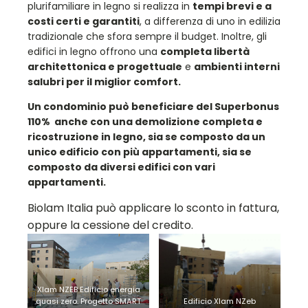
plurifamiliare in legno si realizza in
tempi brevi e a
costi certi e garantiti
, a differenza di uno in edilizia
tradizionale che sfora sempre il budget. Inoltre, gli
edifici in legno offrono una
completa libertà
architettonica e progettuale
e
ambienti interni
salubri per il miglior comfort.
Un condominio può beneficiare del Superbonus
110% anche con una demolizione completa e
ricostruzione in legno, sia se composto da un
unico edificio con più appartamenti, sia se
composto da diversi edifici con vari
appartamenti.
Biolam Italia può applicare lo sconto in fattura,
oppure la cessione del credito.
Xlam NZEB Edificio energia
quasi zero. Progetto SMART
Edificio Xlam NZeb