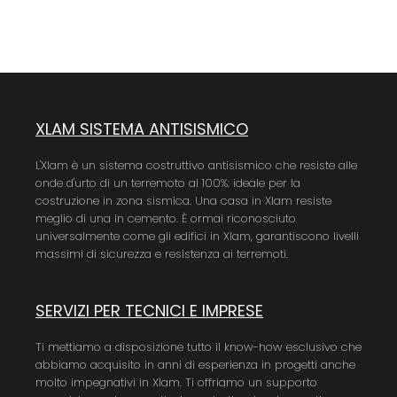
XLAM SISTEMA ANTISISMICO
L'Xlam è un sistema costruttivo antisismico che resiste alle
onde d'urto di un terremoto al 100%: ideale per la
costruzione in zona sismica. Una casa in Xlam resiste
meglio di una in cemento. È ormai riconosciuto
universalmente come gli edifici in Xlam, garantiscono livelli
massimi di sicurezza e resistenza ai terremoti.
SERVIZI PER TECNICI E IMPRESE
Ti mettiamo a disposizione tutto il know-how esclusivo che
abbiamo acquisito in anni di esperienza in progetti anche
molto impegnativi in Xlam. Ti offriamo un supporto