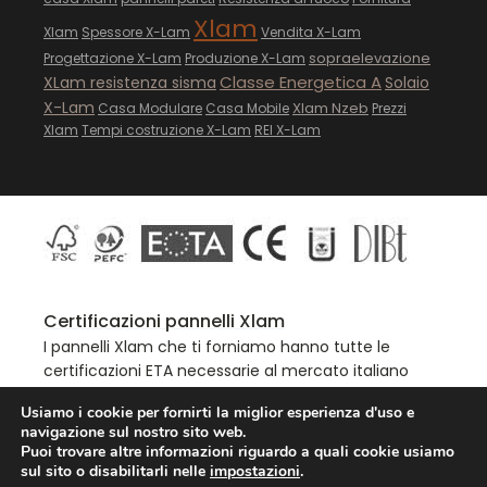
Xlam
Xlam
Spessore X-Lam
Vendita X-Lam
sopraelevazione
Progettazione X-Lam
Produzione X-Lam
Classe Energetica A
XLam resistenza sisma
Solaio
X-Lam
Xlam Nzeb
Casa Modulare
Casa Mobile
Prezzi
Xlam
Tempi costruzione X-Lam
REI X-Lam
Certificazioni pannelli Xlam
I pannelli Xlam che ti forniamo hanno tutte le
certificazioni ETA necessarie al mercato italiano
Usiamo i cookie per fornirti la miglior esperienza d'uso e
navigazione sul nostro sito web.
Puoi trovare altre informazioni riguardo a quali cookie usiamo
www.xlam-italia.com - P. Iva 13467401009 -
sul sito o disabilitarli nelle
impostazioni
.
© All Rights Reserved