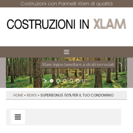
Costruzioni con Pannelli Xlam di qualità
Xlam: legno lamellare a strati incrociati
Il sistema strutturale per pareti e solai
HOME
»
NEWS
»
SUPERBONUS 110% PER IL TUO CONDOMINIO