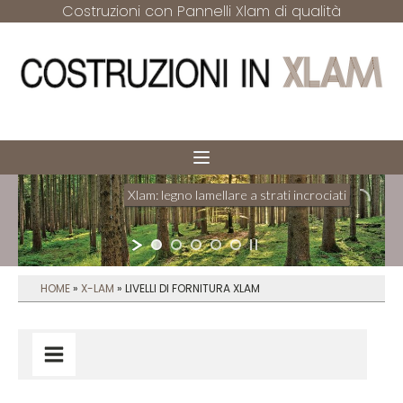
Costruzioni con Pannelli Xlam di qualità
Xlam: legno lamellare a strati incrociati
Il sistema strutturale per pareti e solai
HOME
»
X-LAM
»
LIVELLI DI FORNITURA XLAM