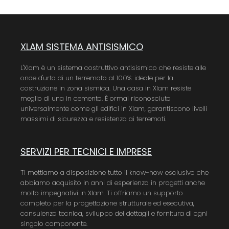
XLAM SISTEMA ANTISISMICO
L'Xlam è un sistema costruttivo antisismico che resiste alle
onde d'urto di un terremoto al 100%: ideale per la
costruzione in zona sismica. Una casa in Xlam resiste
meglio di una in cemento. È ormai riconosciuto
universalmente come gli edifici in Xlam, garantiscono livelli
massimi di sicurezza e resistenza ai terremoti.
SERVIZI PER TECNICI E IMPRESE
Ti mettiamo a disposizione tutto il know-how esclusivo che
abbiamo acquisito in anni di esperienza in progetti anche
molto impegnativi in Xlam. Ti offriamo un supporto
completo per la progettazione strutturale ed esecutiva,
consulenza tecnica, sviluppo dei dettagli e fornitura di ogni
singolo componente.