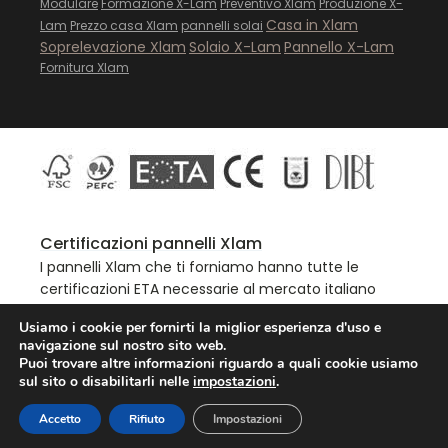
Modulare
Formazione X-Lam
Preventivo Xlam
Produzione X-
Casa in Xlam
Lam
Prezzo casa Xlam
pannelli solai
Soprelevazione Xlam
Solaio X-Lam
Pannello X-Lam
Fornitura Xlam
Certificazioni pannelli Xlam
I pannelli Xlam che ti forniamo hanno tutte le
certificazioni ETA necessarie al mercato italiano
Usiamo i cookie per fornirti la miglior esperienza d'uso e
navigazione sul nostro sito web.
Puoi trovare altre informazioni riguardo a quali cookie usiamo
www.xlam-italia.com - P. Iva 13467401009 -
sul sito o disabilitarli nelle
impostazioni
.
© All Rights Reserved
Accetto
Rifiuto
Impostazioni
Sede Operativa: Ruffrè-Mendola (TN)
PRIVACY