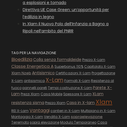
a esplosioni e tornado
Direttiva UE Case Green: un’opportunità per
l’edilizia in legno
In Xlam il Nuovo Polo dell’Infanzia a Bagno a
Ripoli nell’ambito del PNRR
TAG PER LA NAVIGAZIONE
Bioedilizia
Colla senza formaldeide
Prezzo X-Lam
Classe Energetica A
Superbonus 110%
Capitolato X-Lam
Antisismico
Xlam Nzeb
Certificazioni X-Lam
Progettazione
X-Lam
X-Lam
antisismica
Formati X-Lam
Resistenza al
Parete X-
fuoco
pannelli pareti
Tempi costruzione X-Lam
Lam
XLam
Prezzi Xlam
Casa Mobile
Spessore X-Lam
Xlam
resistenza sisma
Casa in X-lam
Prezzo Xlam
Vantaggi
REI X-Lam
cantieri in X-Lam
Multipiano in X-Lam
sopraelevazione
Montaggio X-Lam
Vendita X-Lam
Terremoto
sopra elevazione
Modulo Temporaneo
Casa