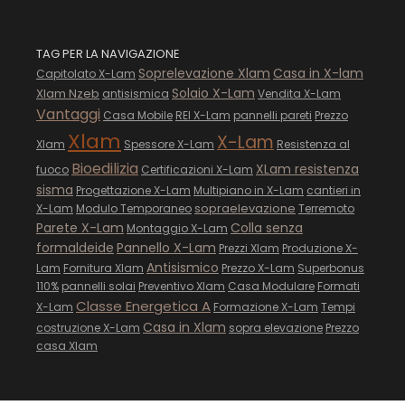
TAG PER LA NAVIGAZIONE
Soprelevazione Xlam
Casa in X-lam
Capitolato X-Lam
Solaio X-Lam
Xlam Nzeb
antisismica
Vendita X-Lam
Vantaggi
Casa Mobile
REI X-Lam
pannelli pareti
Prezzo
Xlam
X-Lam
Xlam
Spessore X-Lam
Resistenza al
Bioedilizia
XLam resistenza
fuoco
Certificazioni X-Lam
sisma
Progettazione X-Lam
Multipiano in X-Lam
cantieri in
sopraelevazione
X-Lam
Modulo Temporaneo
Terremoto
Parete X-Lam
Colla senza
Montaggio X-Lam
formaldeide
Pannello X-Lam
Prezzi Xlam
Produzione X-
Antisismico
Lam
Fornitura Xlam
Prezzo X-Lam
Superbonus
110%
pannelli solai
Preventivo Xlam
Casa Modulare
Formati
Classe Energetica A
X-Lam
Formazione X-Lam
Tempi
Casa in Xlam
costruzione X-Lam
sopra elevazione
Prezzo
casa Xlam