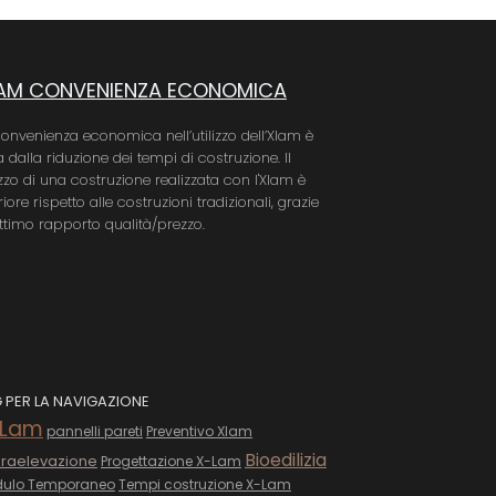
AM CONVENIENZA ECONOMICA
convenienza economica nell’utilizzo dell’Xlam è
 dalla riduzione dei tempi di costruzione. Il
zzo di una costruzione realizzata con l'Xlam è
riore rispetto alle costruzioni tradizionali, grazie
ottimo rapporto qualità/prezzo.
 PER LA NAVIGAZIONE
-Lam
pannelli pareti
Preventivo Xlam
Bioedilizia
raelevazione
Progettazione X-Lam
ulo Temporaneo
Tempi costruzione X-Lam