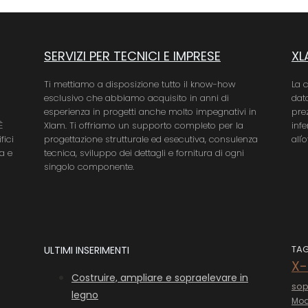
SERVIZI PER TECNICI E IMPRESE
XL
Ti mettiamo a disposizione tutto il know-how
La 
esclusivo che abbiamo acquisito in anni di
data
esperienza in progetti anche molto impegnativi in
pre
È
Xlam. Ti offriamo un supporto completo per la
infe
fici
progettazione strutturale ed esecutiva, consulenza
all'
a e
tecnica, sviluppo dei dettagli e fornitura di ogni
singolo componente.
TAG
ULTIMI INSERIMENTI
X
Costruire, ampliare e sopraelevare in
sop
legno
Mod