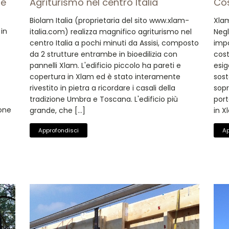
re
Agriturismo nel centro Italia
Cos
Biolam Italia (proprietaria del sito www.xlam-
Xlam
 in
italia.com) realizza magnifico agriturismo nel
Negl
centro Italia a pochi minuti da Assisi, composto
impo
da 2 strutture entrambe in bioedilizia con
cost
pannelli Xlam. L'edificio piccolo ha pareti e
esig
copertura in Xlam ed è stato interamente
sost
rivestito in pietra a ricordare i casali della
sopr
tradizione Umbra e Toscana. L'edificio più
port
ione
grande, che […]
in X
Approfondisci
Ap