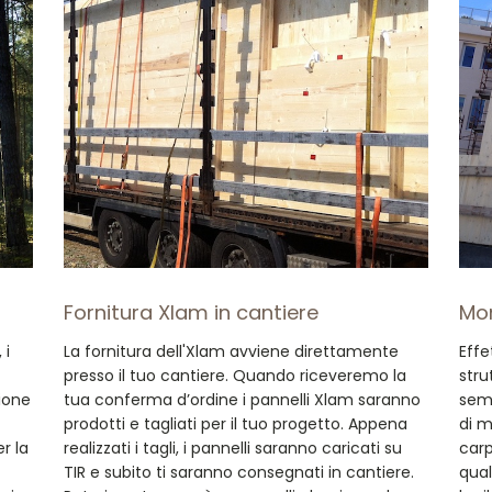
Fornitura Xlam in cantiere
Mo
 i
La fornitura dell'Xlam avviene direttamente
Effe
presso il tuo cantiere. Quando riceveremo la
stru
zione
tua conferma d’ordine i pannelli Xlam saranno
semp
prodotti e tagliati per il tuo progetto. Appena
di 
r la
realizzati i tagli, i pannelli saranno caricati su
carp
TIR e subito ti saranno consegnati in cantiere.
qual