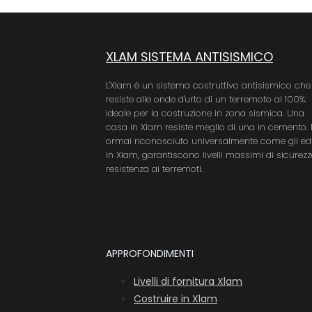
XLAM SISTEMA ANTISISMICO
L'Xlam è un sistema costruttivo antisismico che
resiste alle onde d'urto di un terremoto al 100%:
ideale per la costruzione in zona sismica. Una
casa in Xlam resiste meglio di una in cemento. 
ormai riconosciuto universalmente come gli edi
in Xlam, garantiscono livelli massimi di sicurezz
resistenza ai terremoti.
APPROFONDIMENTI
Livelli di fornitura Xlam
Costruire in Xlam