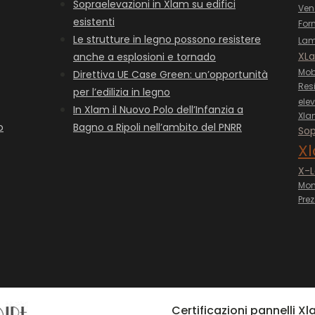
Sopraelevazioni in Xlam su edifici
Ven
esistenti
For
Le strutture in legno possono resistere
La
XLa
anche a esplosioni e tornado
Mob
Direttiva UE Case Green: un’opportunità
Res
per l’edilizia in legno
ele
In Xlam il Nuovo Polo dell’Infanzia a
Xla
o
Bagno a Ripoli nell’ambito del PNRR
Sop
X
X-
Mon
Pre
Certificazioni pannelli X