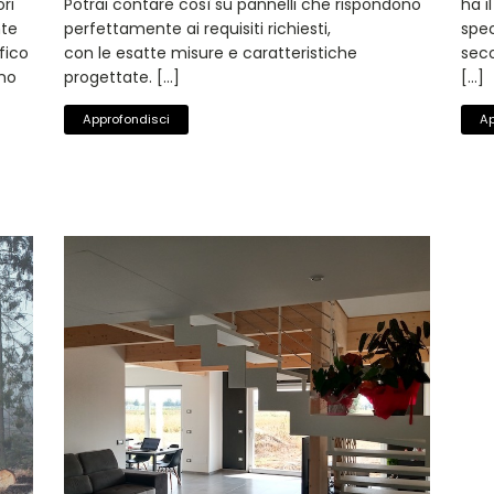
ri
Potrai contare così su pannelli che rispondono
ha i
nte
perfettamente ai requisiti richiesti,
spec
fico
con le esatte misure e caratteristiche
seco
ono
progettate. […]
[…]
Approfondisci
Ap