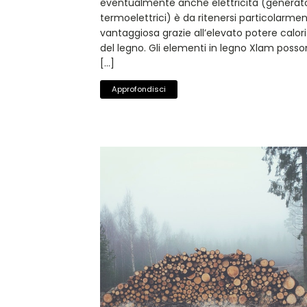
eventualmente anche elettricità (generato
termoelettrici) è da ritenersi particolarme
vantaggiosa grazie all’elevato potere calori
del legno. Gli elementi in legno Xlam poss
[…]
Approfondisci