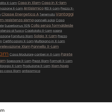
Casa in Xlam
Casa in X-lam
dita X-Lam
Antisismico
mazione X-Lam
REI X-Lam
Prezzo X-
Vantaggi
Classe Energetica A
m
Terremoto
m resistenza sisma
pannelli solai
Casa
Colla senza formaldeide
ile
Superbonus 110%
istenza al fuoco
Capitolato X-Lam
sopra
Solaio X-Lam
vazione
Fornitura Xlam
Prezzo
m
Certificazioni X-Lam
Multipiano in X-Lam
relevazione Xlam
Pannello X-Lam
lam
Parete
Casa Modulare
cantieri in X-Lam
Lam
Spessore X-Lam
Prezzi Xlam
Formati X-Lam
Xlam Nzeb
taggio X-Lam
Produzione X-Lam
zzo casa Xlam
antisismica
lam