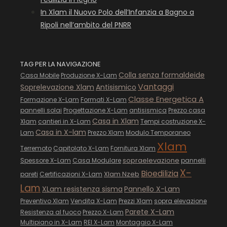
In Xlam il Nuovo Polo dell’Infanzia a Bagno a
Ripoli nell’ambito del PNRR
TAG PER LA NAVIGAZIONE
Colla senza formaldeide
Casa Mobile
Produzione X-Lam
Vantaggi
Soprelevazione Xlam
Antisismico
Classe Energetica A
Formazione X-Lam
Formati X-Lam
pannelli solai
Progettazione X-Lam
antisismica
Prezzo casa
Casa in Xlam
Xlam
cantieri in X-Lam
Tempi costruzione X-
Casa in X-lam
Lam
Prezzo Xlam
Modulo Temporaneo
Xlam
Terremoto
Capitolato X-Lam
Fornitura Xlam
sopraelevazione
Spessore X-Lam
Casa Modulare
pannelli
X-
Bioedilizia
Xlam Nzeb
pareti
Certificazioni X-Lam
Lam
XLam resistenza sisma
Pannello X-Lam
Preventivo Xlam
Vendita X-Lam
Prezzi Xlam
sopra elevazione
Parete X-Lam
Resistenza al fuoco
Prezzo X-Lam
Multipiano in X-Lam
REI X-Lam
Montaggio X-Lam